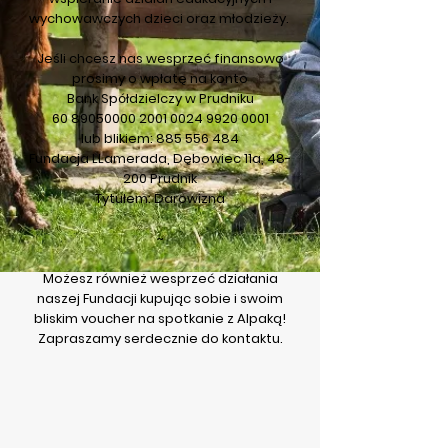
wychowawczych dzieci oraz młodzieży.
Jeśli chcesz nas wesprzeć finansowo
prosimy o wpłatę na konto
Bank Spółdzielczy w Prudniku
60 89050000 2001
0024 9920 0001
lub blikiem:
885 556 484
Fundacja LLamerada, Dębowiec 11a, 48-
200 Prudnik
Tytułem: Darowizna
~
Możesz również wesprzeć działania
naszej Fundacji kupując sobie i swoim
bliskim voucher na spotkanie z Alpaką!
Zapraszamy serdecznie do kontaktu.