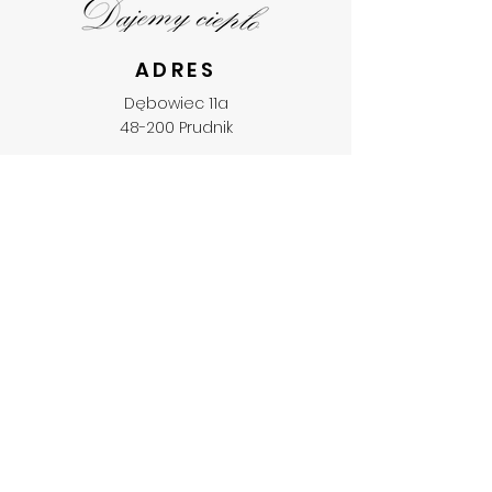
ADRES
Dębowiec 11a
48-200 Prudnik
fundacja@llamerada.org.pl
NIP:
7551934110
REGON:
368888931
KRS:
0000707207