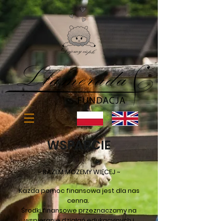
WSPARCIE
~ RAZEM MOŻEMY WIĘCEJ ~
Każda pomoc finansowa jest dla nas
cenna.
Środki finansowe przeznaczamy na
wspieranie działań edukacyjnych i